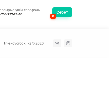
апсырыс үшін телефоны:
Себет
-705-237-23-65
0
tri-skovorodki.kz © 2026