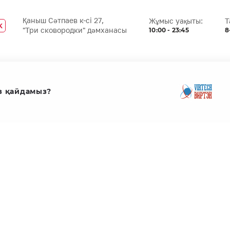
Қаныш Сәтпаев к-сі 27,
Жұмыс уақыты:
Т
K
10:00 - 23:45
8
"Три сковородки" дәмханасы
з қайдамыз?