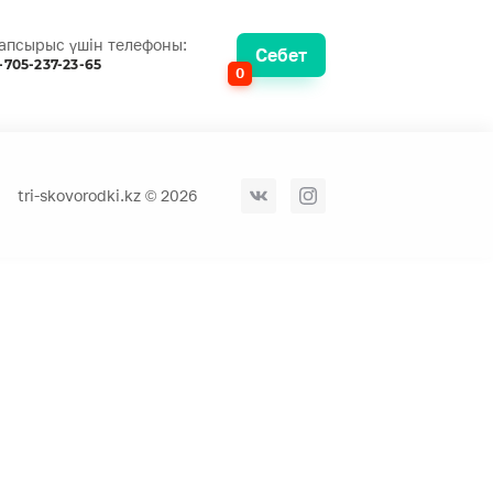
апсырыс үшін телефоны:
Себет
-705-237-23-65
0
tri-skovorodki.kz © 2026