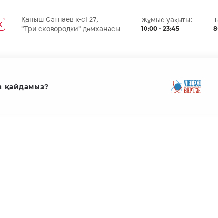
Қаныш Сәтпаев к-сі 27,
Жұмыс уақыты:
Т
K
10:00 - 23:45
8
"Три сковородки" дәмханасы
з қайдамыз?