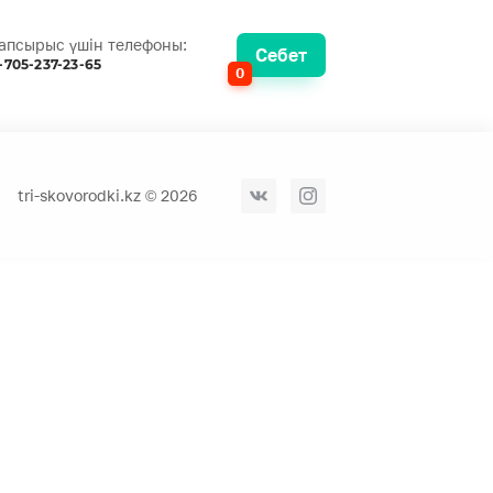
апсырыс үшін телефоны:
Себет
-705-237-23-65
0
tri-skovorodki.kz © 2026