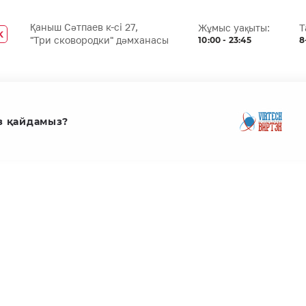
Қаныш Сәтпаев к-сі 27,
Жұмыс уақыты:
Т
K
10:00 - 23:45
8
"Три сковородки" дәмханасы
з қайдамыз?