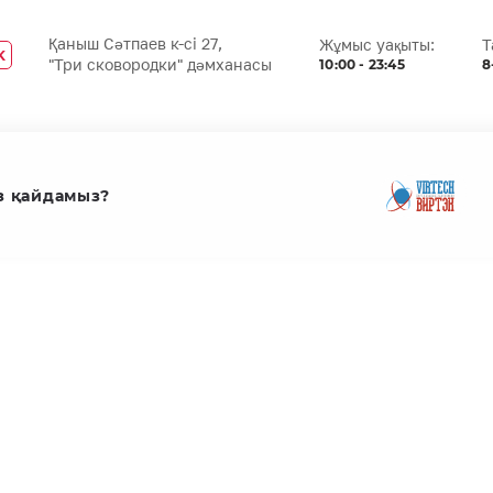
Қаныш Сәтпаев к-сі 27,
Жұмыс уақыты:
Т
K
10:00 - 23:45
8
"Три сковородки" дәмханасы
з қайдамыз?