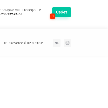
апсырыс үшін телефоны:
Себет
-705-237-23-65
0
tri-skovorodki.kz © 2026