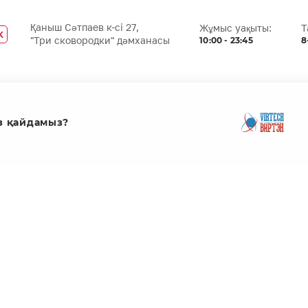
Қаныш Сәтпаев к-сі 27,
Жұмыс уақыты:
Т
K
10:00 - 23:45
8
"Три сковородки" дәмханасы
з қайдамыз?