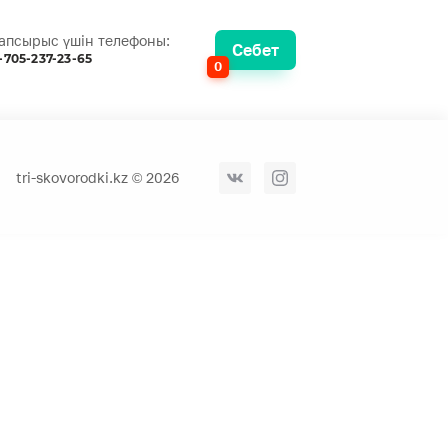
апсырыс үшін телефоны:
Себет
-705-237-23-65
0
tri-skovorodki.kz © 2026