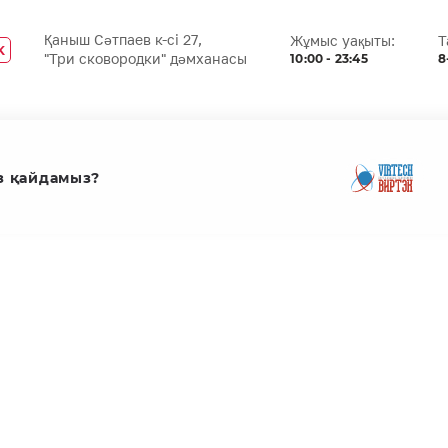
Қаныш Сәтпаев к-сі 27,
Жұмыс уақыты:
Т
K
10:00 - 23:45
8
"Три сковородки" дәмханасы
з қайдамыз?