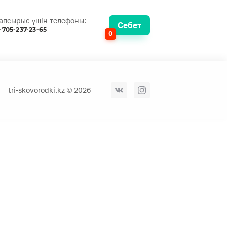
апсырыс үшін телефоны:
Себет
-705-237-23-65
0
tri-skovorodki.kz © 2026